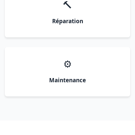
🔨
Réparation
⚙️
Maintenance