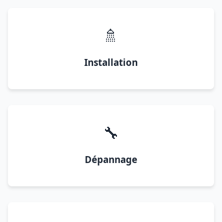
🚿
Installation
🔧
Dépannage