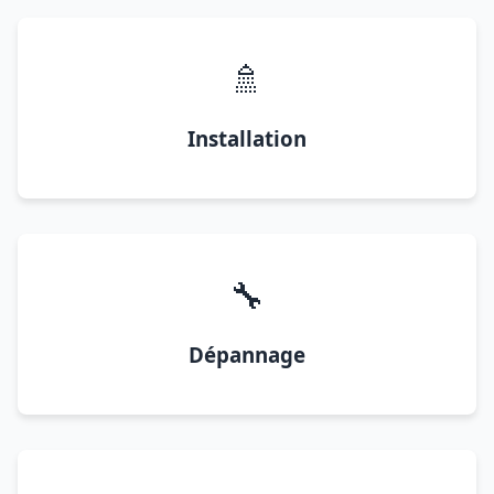
🚿
Installation
🔧
Dépannage