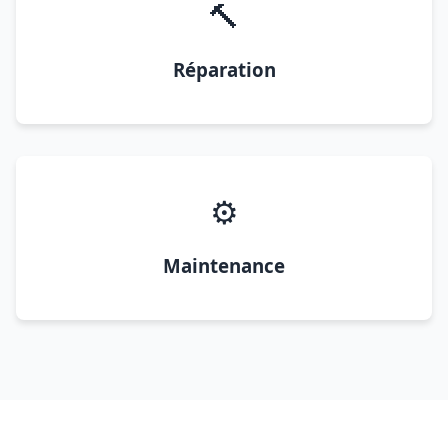
🔨
Réparation
⚙️
Maintenance