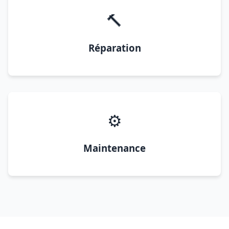
🔨
Réparation
⚙️
Maintenance