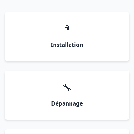
🚿
Installation
🔧
Dépannage