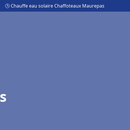
🕒 Chauffe eau solaire Chaffoteaux Maurepas
s