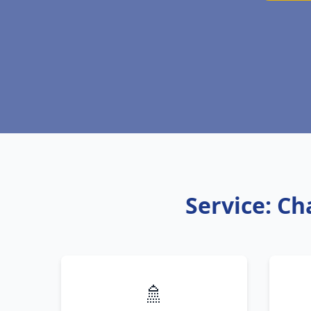
Service: C
🚿