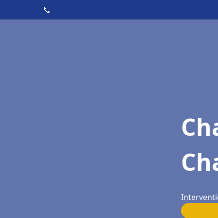
📞
Cha
Ch
Intervent