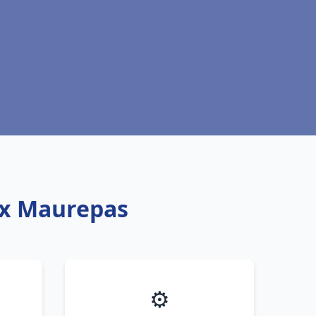
ux Maurepas
⚙️