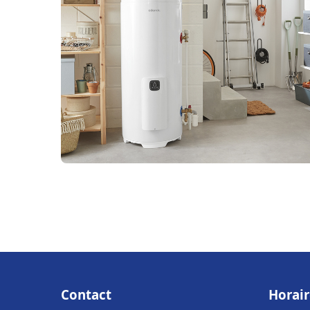
Contact
Horair