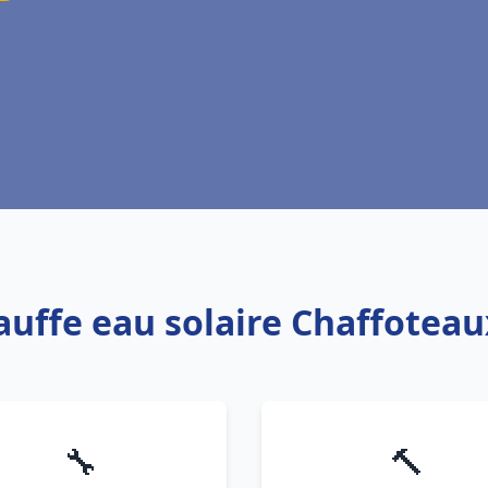
hauffe eau solaire Chaffotea
🔧
🔨