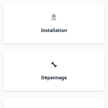
🚿
Installation
🔧
Dépannage