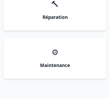
🔨
Réparation
⚙️
Maintenance