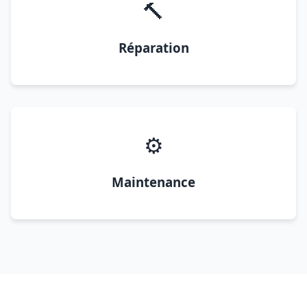
🔨
Réparation
⚙️
Maintenance