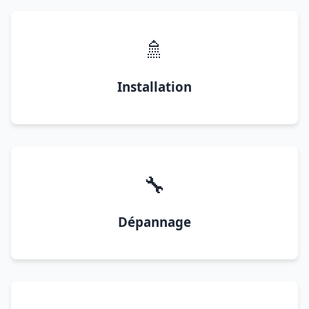
🚿
Installation
🔧
Dépannage