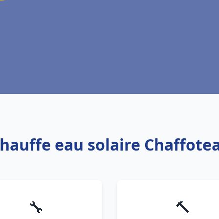
Chauffe eau solaire Chaffot
🔧
🔨