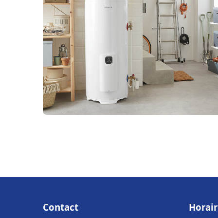
Contact
Horair