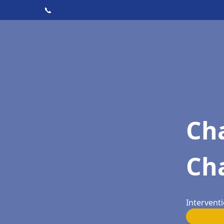
📞
Cha
Ch
Intervent