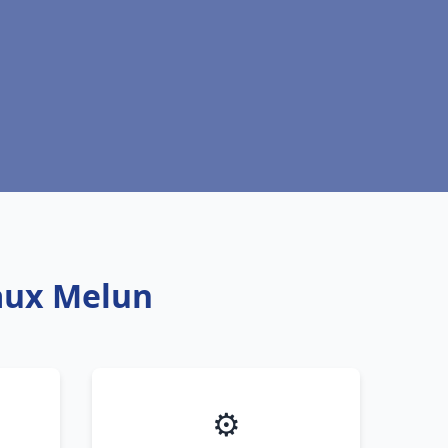
eaux Melun
⚙️