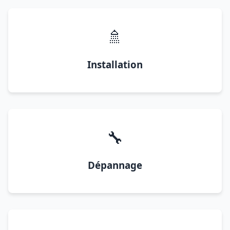
🚿
Installation
🔧
Dépannage