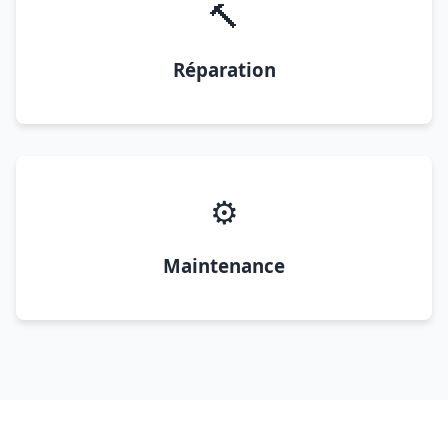
🔨
Réparation
⚙️
Maintenance