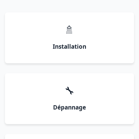
🚿
Installation
🔧
Dépannage