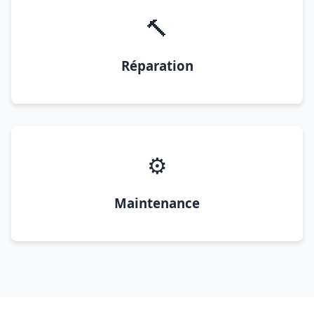
🔨
Réparation
⚙️
Maintenance