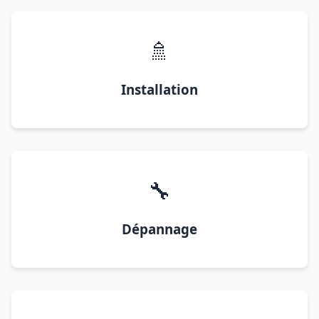
🚿
Installation
🔧
Dépannage