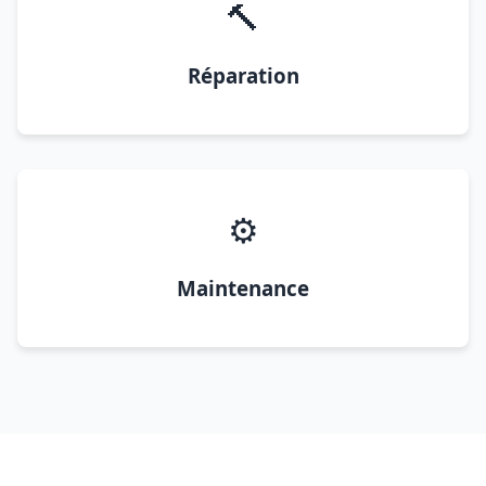
🔨
Réparation
⚙️
Maintenance