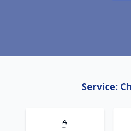
Service: C
🚿