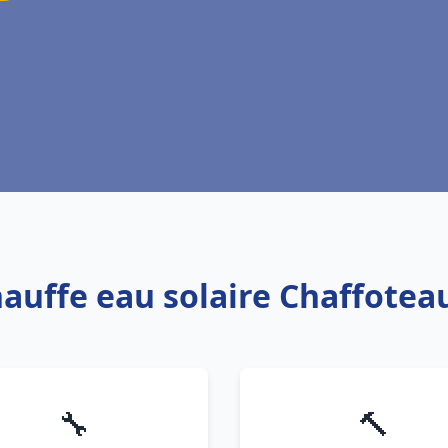
hauffe eau solaire Chaffote
🔧
🔨