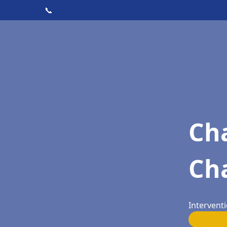
📞
Cha
Ch
Intervent