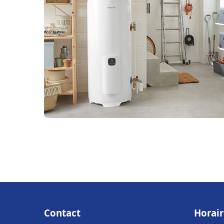
Contact
Horair