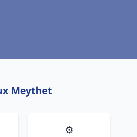
aux Meythet
⚙️