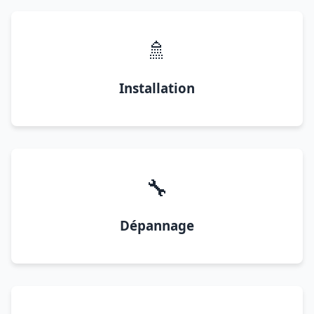
🚿
Installation
🔧
Dépannage