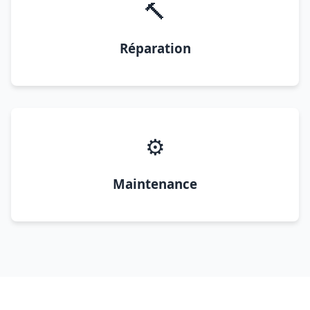
🔨
Réparation
⚙️
Maintenance