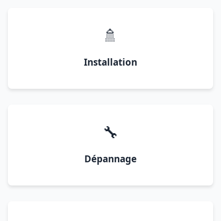
🚿
Installation
🔧
Dépannage