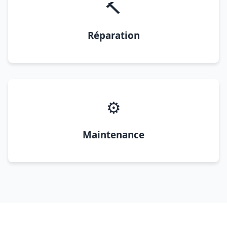
🔨
Réparation
⚙️
Maintenance