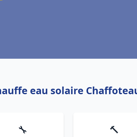
hauffe eau solaire Chaffote
🔧
🔨