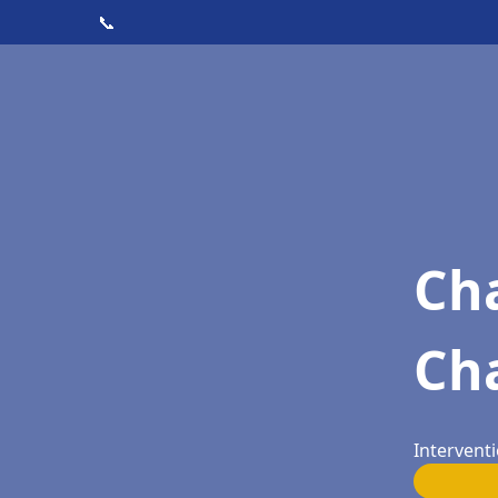
📞
Cha
Ch
Intervent