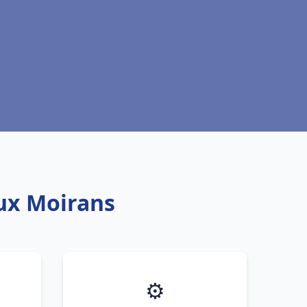
aux Moirans
⚙️