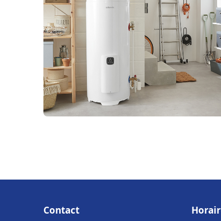
Contact
Horair