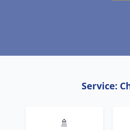
Service: C
🚿