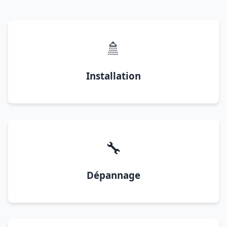
🚿
Installation
🔧
Dépannage