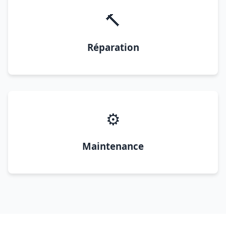
🔨
Réparation
⚙️
Maintenance