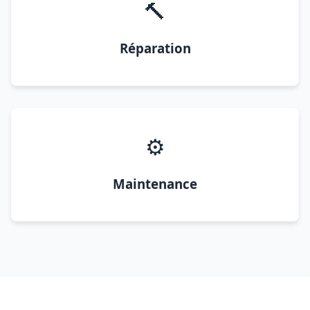
🔨
Réparation
⚙️
Maintenance