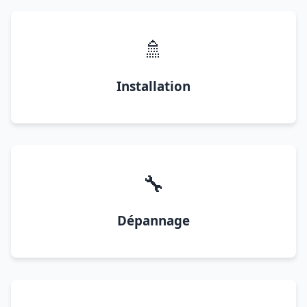
🚿
Installation
🔧
Dépannage