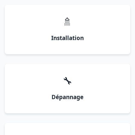
🚿
Installation
🔧
Dépannage