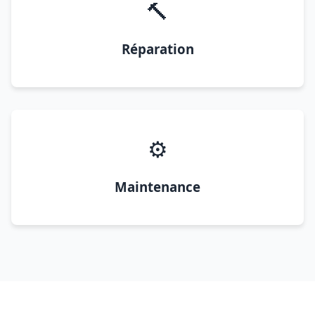
🔨
Réparation
⚙️
Maintenance