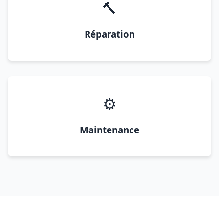
🔨
Réparation
⚙️
Maintenance