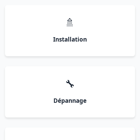
🚿
Installation
🔧
Dépannage