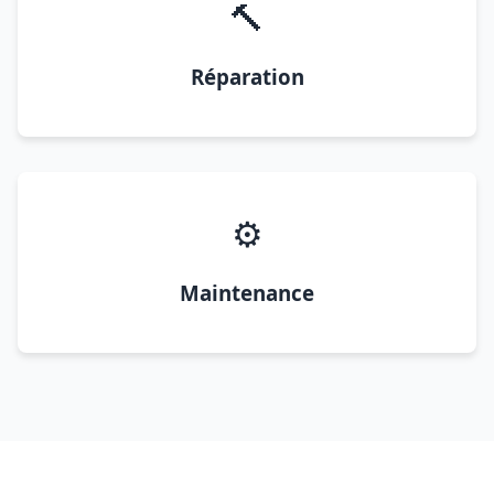
🔨
Réparation
⚙️
Maintenance