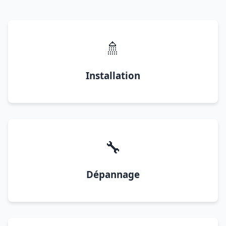
🚿
Installation
🔧
Dépannage