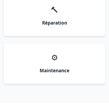
🔨
Réparation
⚙️
Maintenance