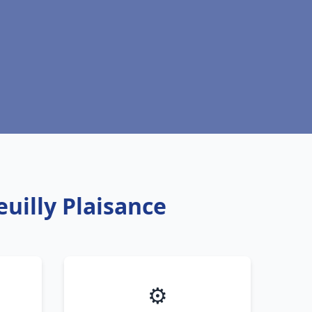
uilly Plaisance
⚙️