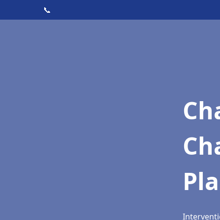
📞
Cha
Cha
Pla
Interventi