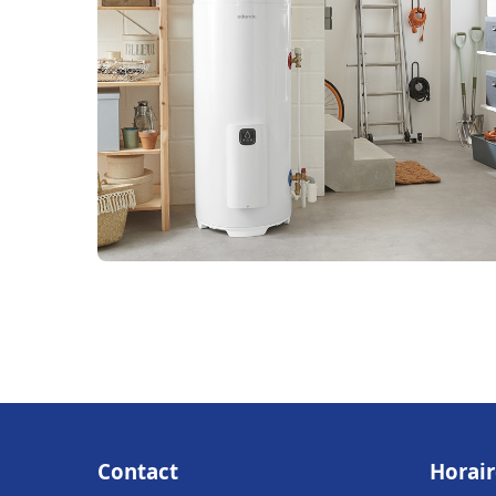
Contact
Horair