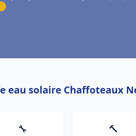
fe eau solaire Chaffoteaux Ne
🔧
🔨