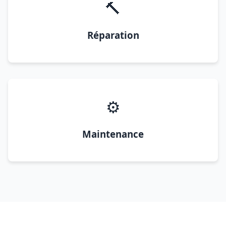
🔨
Réparation
⚙️
Maintenance