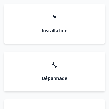
🚿
Installation
🔧
Dépannage