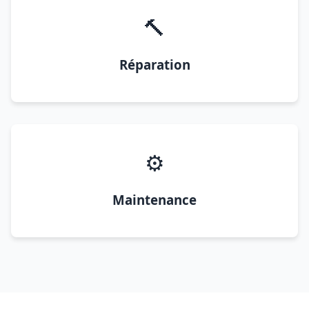
🔨
Réparation
⚙️
Maintenance