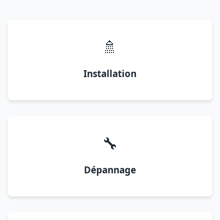
🚿
Installation
🔧
Dépannage