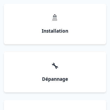
🚿
Installation
🔧
Dépannage