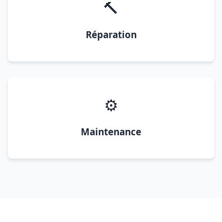
🔨
Réparation
⚙️
Maintenance