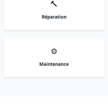
🔨
Réparation
⚙️
Maintenance