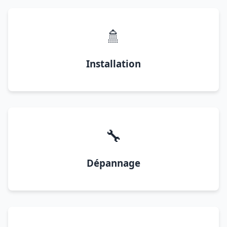
🚿
Installation
🔧
Dépannage