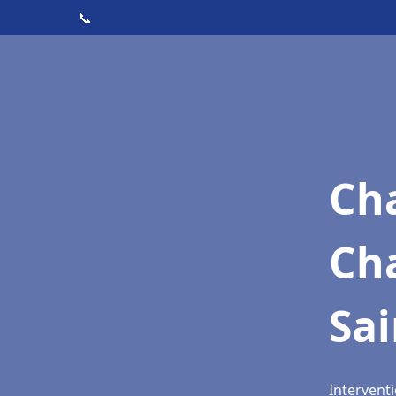
📞
Cha
Ch
Sai
Intervent