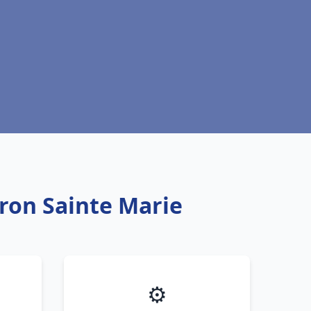
oron Sainte Marie
⚙️