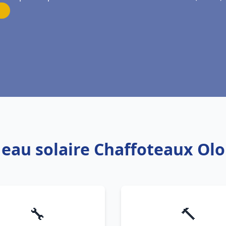
 eau solaire Chaffoteaux Ol
🔧
🔨