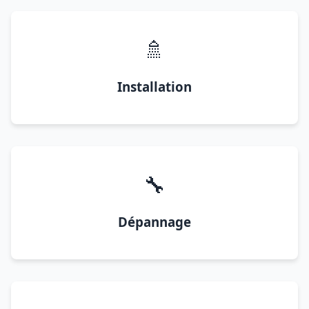
🚿
Installation
🔧
Dépannage