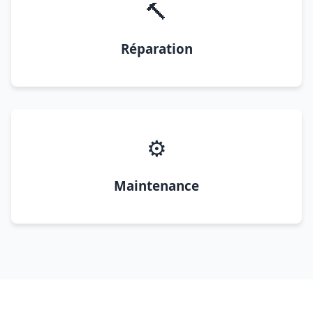
🔨
Réparation
⚙️
Maintenance