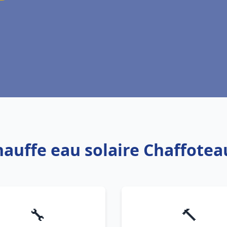
hauffe eau solaire Chaffote
🔧
🔨