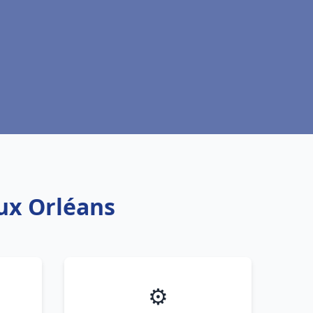
aux Orléans
⚙️