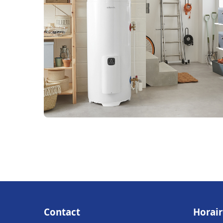
Contact
Horair