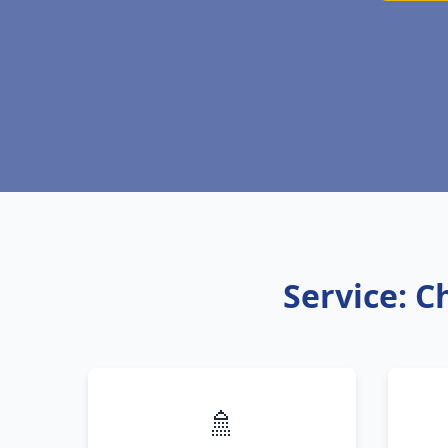
Service: C
🚿