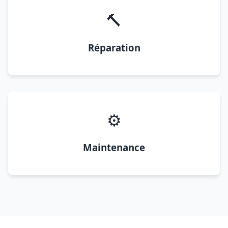
🔨
Réparation
⚙️
Maintenance