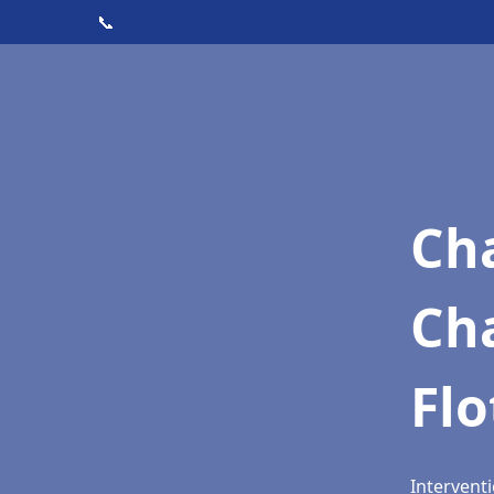
📞
Cha
Cha
Flo
Interventi