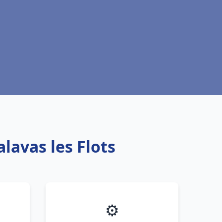
lavas les Flots
⚙️