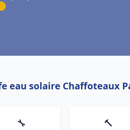
fe eau solaire Chaffoteaux Pa
🔧
🔨