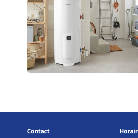
Contact
Horair