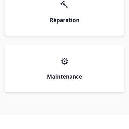
🔨
Réparation
⚙️
Maintenance