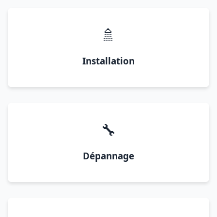
🚿
Installation
🔧
Dépannage