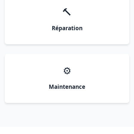
🔨
Réparation
⚙️
Maintenance