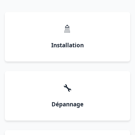
🚿
Installation
🔧
Dépannage