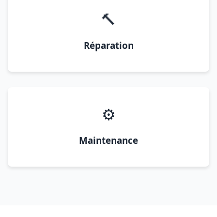
🔨
Réparation
⚙️
Maintenance