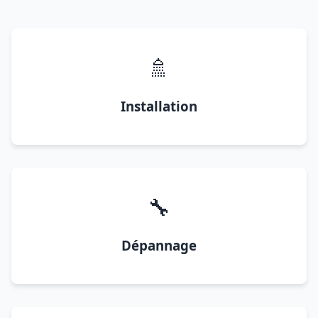
🚿
Installation
🔧
Dépannage