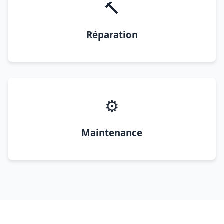
🔨
Réparation
⚙️
Maintenance