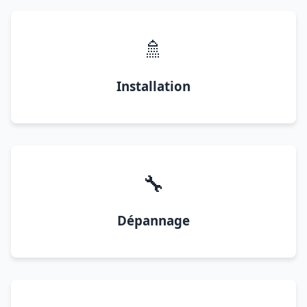
🚿
Installation
🔧
Dépannage