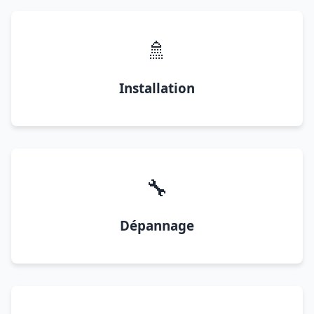
🚿
Installation
🔧
Dépannage