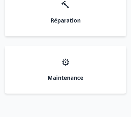
🔨
Réparation
⚙️
Maintenance