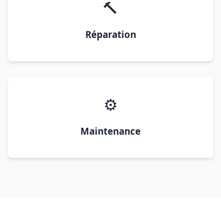
🔨
Réparation
⚙️
Maintenance