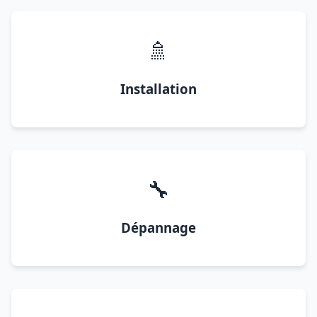
🚿
Installation
🔧
Dépannage