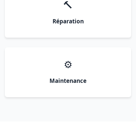
🔨
Réparation
⚙️
Maintenance