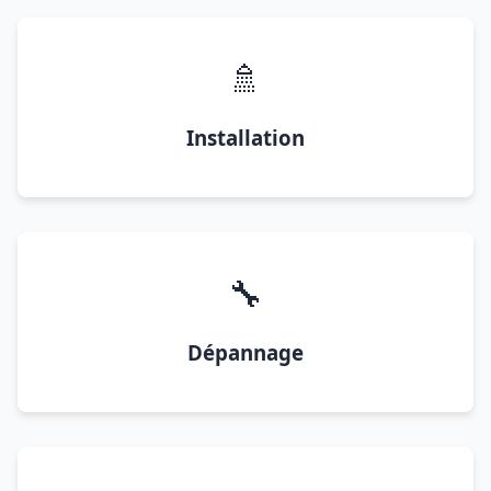
🚿
Installation
🔧
Dépannage