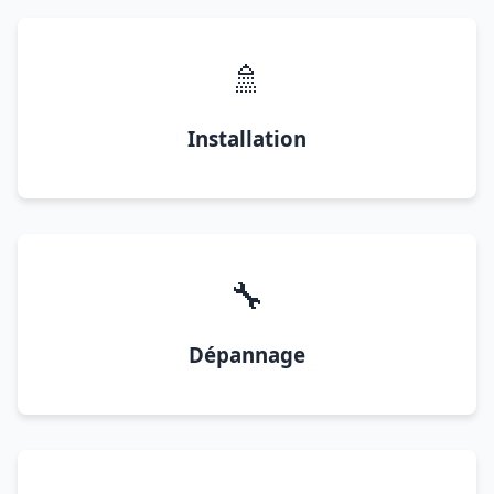
🚿
Installation
🔧
Dépannage