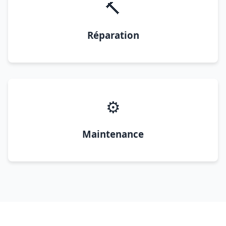
🔨
Réparation
⚙️
Maintenance