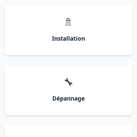
🚿
Installation
🔧
Dépannage