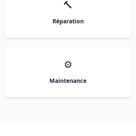
🔨
Réparation
⚙️
Maintenance