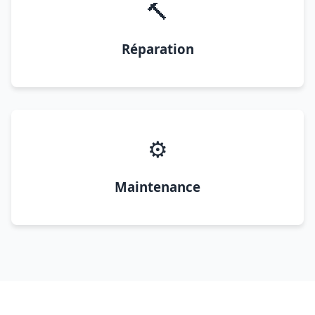
🔨
Réparation
⚙️
Maintenance