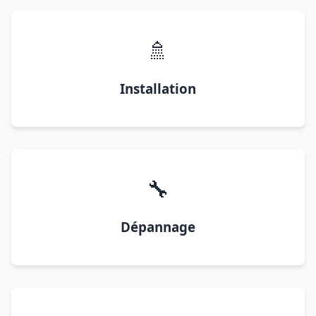
🚿
Installation
🔧
Dépannage