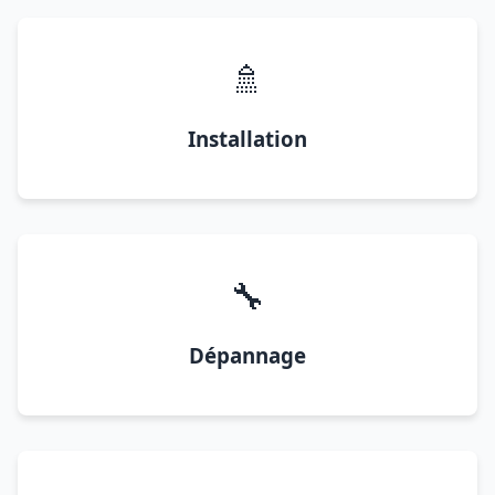
🚿
Installation
🔧
Dépannage