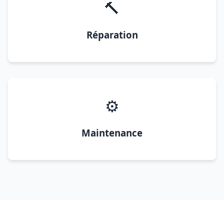
🔨
Réparation
⚙️
Maintenance