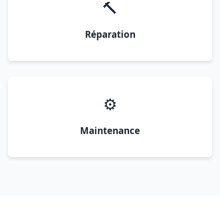
🔨
Réparation
⚙️
Maintenance