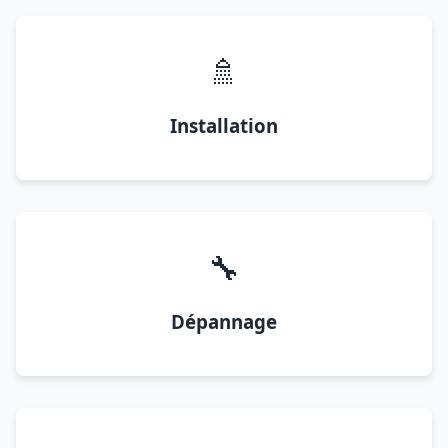
🚿
Installation
🔧
Dépannage