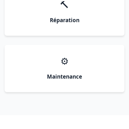
🔨
Réparation
⚙️
Maintenance