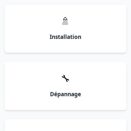
🚿
Installation
🔧
Dépannage