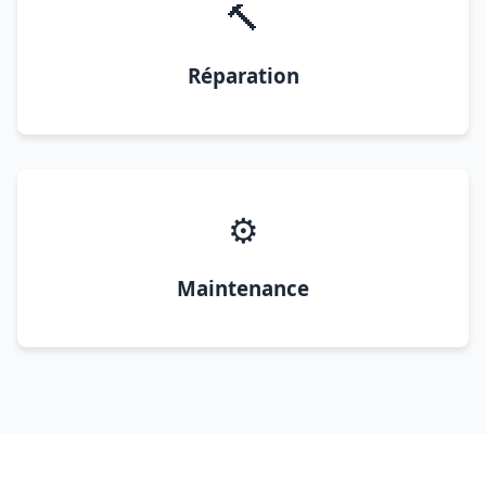
🔨
Réparation
⚙️
Maintenance