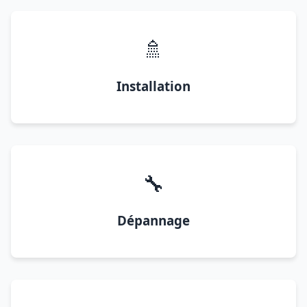
🚿
Installation
🔧
Dépannage