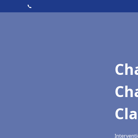
📞
Cha
Ch
Cla
Interventi