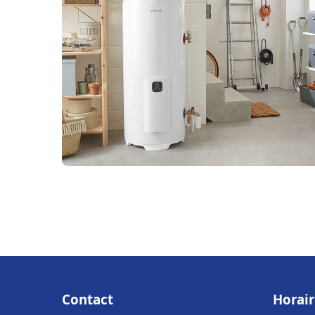
Contact
Horair