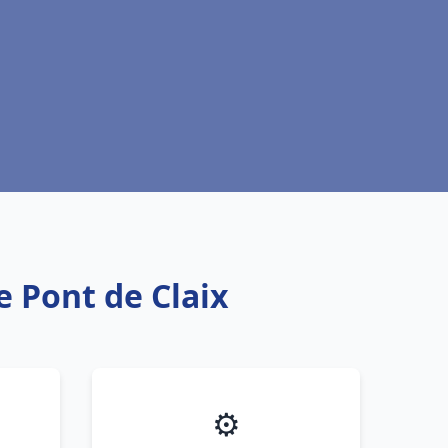
e Pont de Claix
⚙️