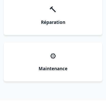
🔨
Réparation
⚙️
Maintenance