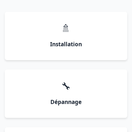
🚿
Installation
🔧
Dépannage