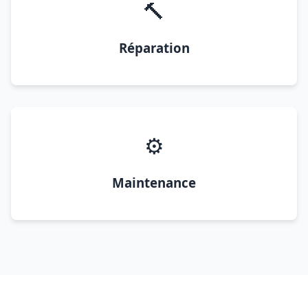
🔨
Réparation
⚙️
Maintenance