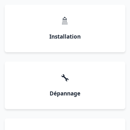
🚿
Installation
🔧
Dépannage