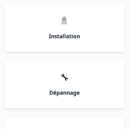
🚿
Installation
🔧
Dépannage