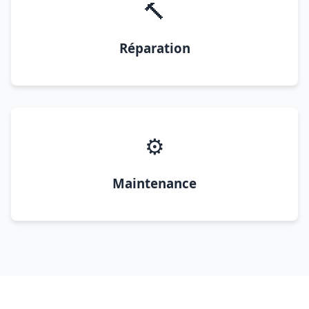
🔨
Réparation
⚙️
Maintenance