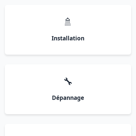
🚿
Installation
🔧
Dépannage