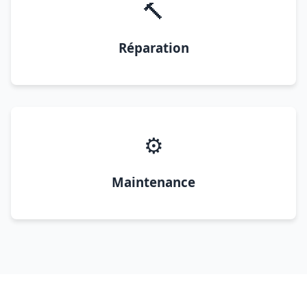
🔨
Réparation
⚙️
Maintenance