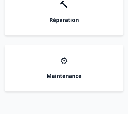
🔨
Réparation
⚙️
Maintenance