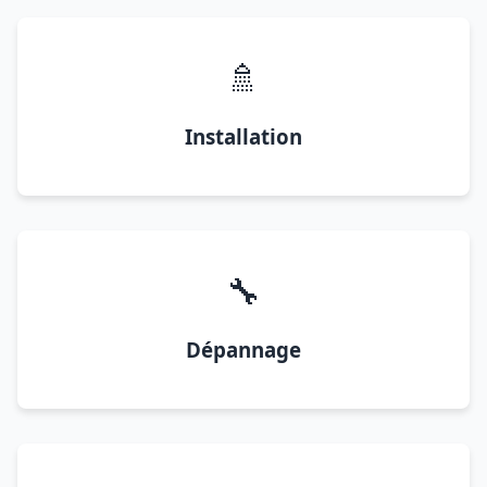
🚿
Installation
🔧
Dépannage